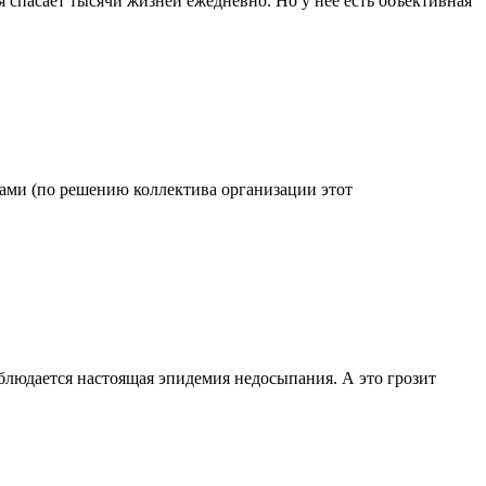
 спасает тысячи жизней ежедневно. Но у нее есть объективная
одами (по решению коллектива организации этот
блюдается настоящая эпидемия недосыпания. А это грозит