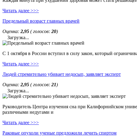
Каждая минута при ухудшении здоровья может стать решающей. 
Читать далее >>>
Предельный возраст главных врачей
Оценка:
2,95
( голосов:
20
)
Загрузка...
С 1 октября в России вступил в силу закон, который ограничи
Читать далее >>>
Людей стремительно убивает недосып, заявляет эксперт
Оценка:
2,95
( голосов:
21
)
Загрузка...
Руководитель Центра изучения сна при Калифорнийском универс
различными недугами и
Читать далее >>>
Раковые опухоли ученые предложили лечить спиртом