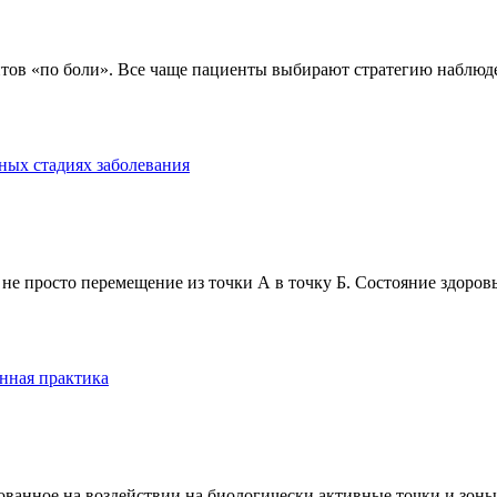
тов «по боли». Все чаще пациенты выбирают стратегию наблюде
ных стадиях заболевания
е просто перемещение из точки А в точку Б. Состояние здоровь
нная практика
анное на воздействии на биологически активные точки и зоны ч