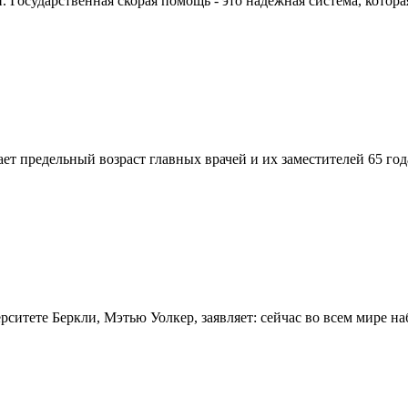
Государственная скорая помощь - это надежная система, которая
вает предельный возраст главных врачей и их заместителей 65 г
итете Беркли, Мэтью Уолкер, заявляет: сейчас во всем мире на