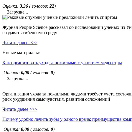
Оценка:
3,36
( голосов:
22
)
Загрузка...
Журнал People Science рассказал об исследовании ученых из У
создавать гибельную среду
Читать далее >>>
Новые материалы:
Как организовать уход за пожилыми с участием медсестры
Оценка:
0,00
( голосов:
0
)
Загрузка...
Организация ухода за пожилыми людьми требует учета состояни
риск ухудшения самочувствия, развития осложнений
Читать далее >>>
Почему удобно лечить зубы у одного врача: преимущества ком
Оценка:
0,00
( голосов:
0
)