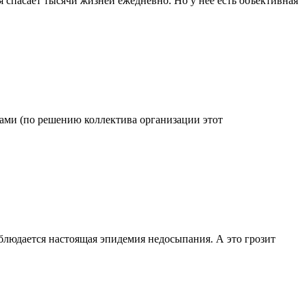
 спасает тысячи жизней ежедневно. Но у нее есть объективная
одами (по решению коллектива организации этот
блюдается настоящая эпидемия недосыпания. А это грозит