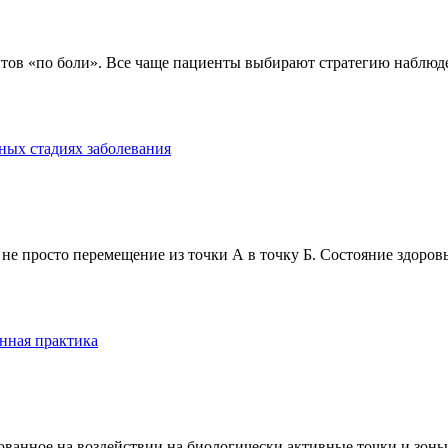
тов «по боли». Все чаще пациенты выбирают стратегию наблюде
ных стадиях заболевания
е просто перемещение из точки А в точку Б. Состояние здоровь
нная практика
анное на воздействии на биологически активные точки и зоны ч