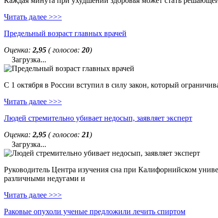
Каждая минута при ухудшении здоровья может стать решающей. 
Читать далее >>>
Предельный возраст главных врачей
Оценка:
2,95
( голосов:
20
)
Загрузка...
С 1 октября в России вступил в силу закон, который ограничи
Читать далее >>>
Людей стремительно убивает недосып, заявляет эксперт
Оценка:
2,95
( голосов:
21
)
Загрузка...
Руководитель Центра изучения сна при Калифорнийском универс
различными недугами и
Читать далее >>>
Раковые опухоли ученые предложили лечить спиртом