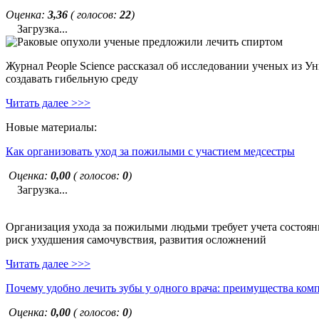
Оценка:
3,36
( голосов:
22
)
Загрузка...
Журнал People Science рассказал об исследовании ученых из У
создавать гибельную среду
Читать далее >>>
Новые материалы:
Как организовать уход за пожилыми с участием медсестры
Оценка:
0,00
( голосов:
0
)
Загрузка...
Организация ухода за пожилыми людьми требует учета состояни
риск ухудшения самочувствия, развития осложнений
Читать далее >>>
Почему удобно лечить зубы у одного врача: преимущества ком
Оценка:
0,00
( голосов:
0
)