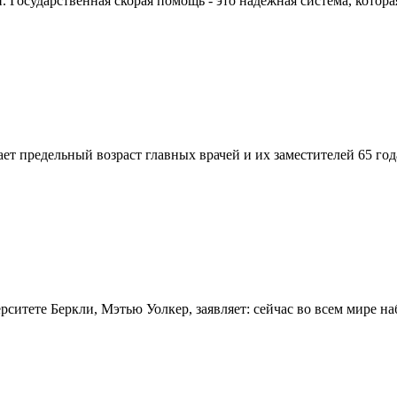
Государственная скорая помощь - это надежная система, которая
вает предельный возраст главных врачей и их заместителей 65 г
итете Беркли, Мэтью Уолкер, заявляет: сейчас во всем мире на