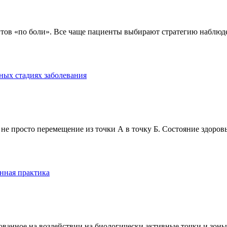
тов «по боли». Все чаще пациенты выбирают стратегию наблюде
ных стадиях заболевания
е просто перемещение из точки А в точку Б. Состояние здоровь
нная практика
анное на воздействии на биологически активные точки и зоны ч