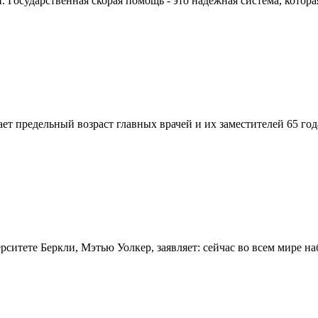
Государственная скорая помощь - это надежная система, которая
вает предельный возраст главных врачей и их заместителей 65 г
итете Беркли, Мэтью Уолкер, заявляет: сейчас во всем мире на