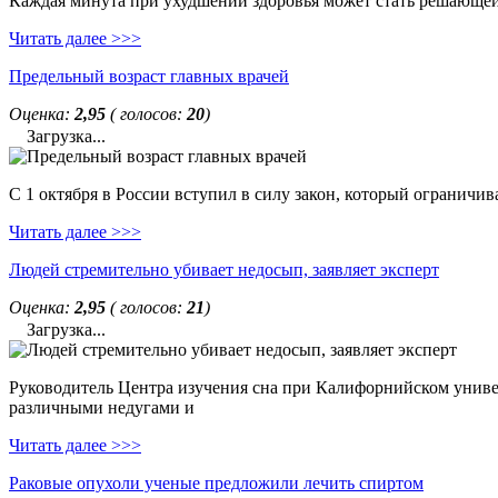
Каждая минута при ухудшении здоровья может стать решающей. 
Читать далее >>>
Предельный возраст главных врачей
Оценка:
2,95
( голосов:
20
)
Загрузка...
С 1 октября в России вступил в силу закон, который ограничи
Читать далее >>>
Людей стремительно убивает недосып, заявляет эксперт
Оценка:
2,95
( голосов:
21
)
Загрузка...
Руководитель Центра изучения сна при Калифорнийском универс
различными недугами и
Читать далее >>>
Раковые опухоли ученые предложили лечить спиртом