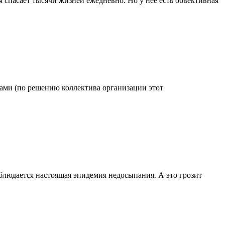
 спасает тысячи жизней ежедневно. Но у нее есть объективная
одами (по решению коллектива организации этот
блюдается настоящая эпидемия недосыпания. А это грозит