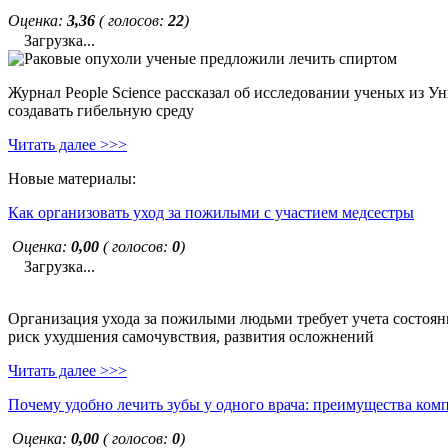
Оценка:
3,36
( голосов:
22
)
Загрузка...
Журнал People Science рассказал об исследовании ученых из У
создавать гибельную среду
Читать далее >>>
Новые материалы:
Как организовать уход за пожилыми с участием медсестры
Оценка:
0,00
( голосов:
0
)
Загрузка...
Организация ухода за пожилыми людьми требует учета состояни
риск ухудшения самочувствия, развития осложнений
Читать далее >>>
Почему удобно лечить зубы у одного врача: преимущества ком
Оценка:
0,00
( голосов:
0
)