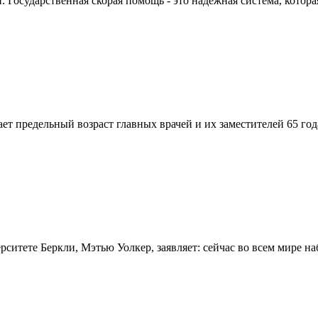
Государственная скорая помощь - это надежная система, которая
вает предельный возраст главных врачей и их заместителей 65 г
итете Беркли, Мэтью Уолкер, заявляет: сейчас во всем мире на