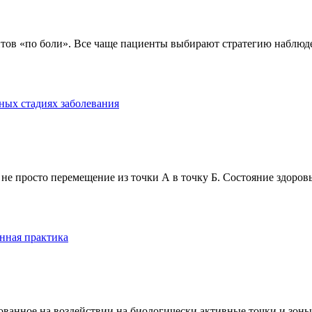
тов «по боли». Все чаще пациенты выбирают стратегию наблюде
ных стадиях заболевания
е просто перемещение из точки А в точку Б. Состояние здоровь
нная практика
анное на воздействии на биологически активные точки и зоны ч