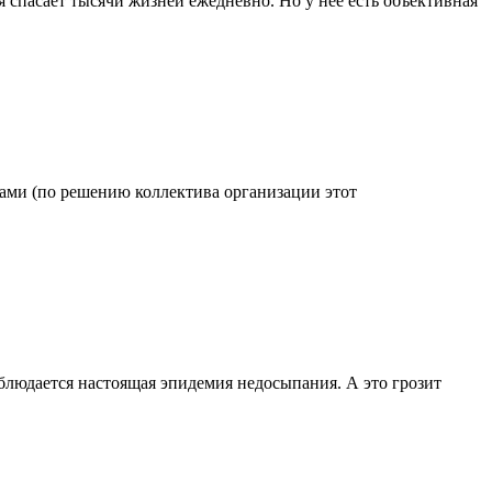
 спасает тысячи жизней ежедневно. Но у нее есть объективная
одами (по решению коллектива организации этот
блюдается настоящая эпидемия недосыпания. А это грозит