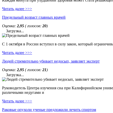
Каждая минута при ухудшении здоровья может стать решающей. 
Читать далее >>>
Предельный возраст главных врачей
Оценка:
2,95
( голосов:
20
)
Загрузка...
С 1 октября в России вступил в силу закон, который ограничи
Читать далее >>>
Людей стремительно убивает недосып, заявляет эксперт
Оценка:
2,95
( голосов:
21
)
Загрузка...
Руководитель Центра изучения сна при Калифорнийском универс
различными недугами и
Читать далее >>>
Раковые опухоли ученые предложили лечить спиртом