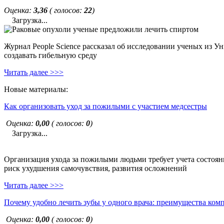
Оценка:
3,36
( голосов:
22
)
Загрузка...
Журнал People Science рассказал об исследовании ученых из У
создавать гибельную среду
Читать далее >>>
Новые материалы:
Как организовать уход за пожилыми с участием медсестры
Оценка:
0,00
( голосов:
0
)
Загрузка...
Организация ухода за пожилыми людьми требует учета состояни
риск ухудшения самочувствия, развития осложнений
Читать далее >>>
Почему удобно лечить зубы у одного врача: преимущества ком
Оценка:
0,00
( голосов:
0
)