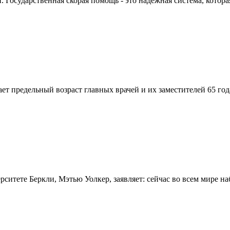
Государственная скорая помощь - это надежная система, которая
вает предельный возраст главных врачей и их заместителей 65 г
итете Беркли, Мэтью Уолкер, заявляет: сейчас во всем мире на