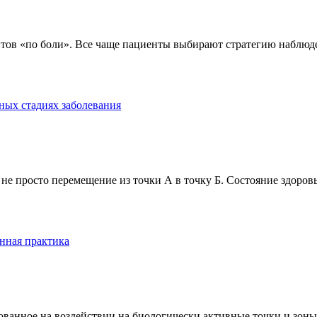
тов «по боли». Все чаще пациенты выбирают стратегию наблюде
ных стадиях заболевания
е просто перемещение из точки А в точку Б. Состояние здоровь
нная практика
анное на воздействии на биологически активные точки и зоны ч