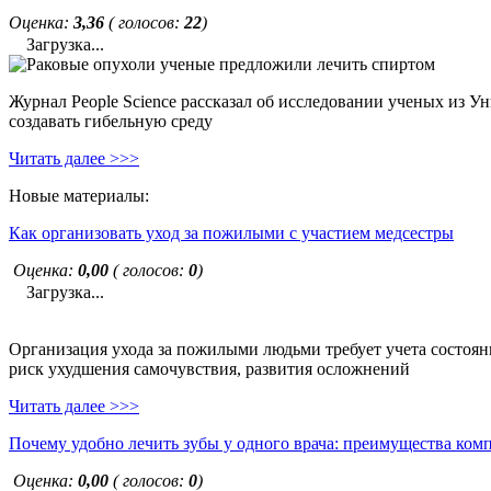
Оценка:
3,36
( голосов:
22
)
Загрузка...
Журнал People Science рассказал об исследовании ученых из У
создавать гибельную среду
Читать далее >>>
Новые материалы:
Как организовать уход за пожилыми с участием медсестры
Оценка:
0,00
( голосов:
0
)
Загрузка...
Организация ухода за пожилыми людьми требует учета состояни
риск ухудшения самочувствия, развития осложнений
Читать далее >>>
Почему удобно лечить зубы у одного врача: преимущества ком
Оценка:
0,00
( голосов:
0
)