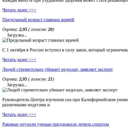
Каждая минута при ухудшении здоровья может стать решающей. 
Читать далее >>>
Предельный возраст главных врачей
Оценка:
2,95
( голосов:
20
)
Загрузка...
С 1 октября в России вступил в силу закон, который ограничи
Читать далее >>>
Людей стремительно убивает недосып, заявляет эксперт
Оценка:
2,95
( голосов:
21
)
Загрузка...
Руководитель Центра изучения сна при Калифорнийском универс
различными недугами и
Читать далее >>>
Раковые опухоли ученые предложили лечить спиртом