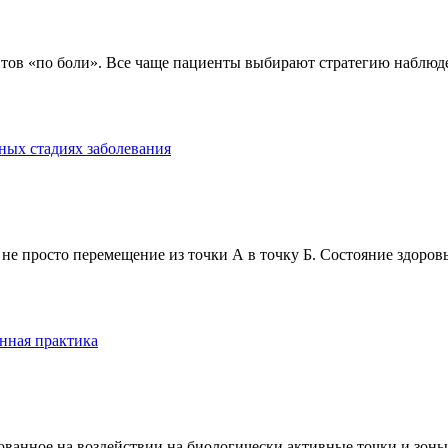
тов «по боли». Все чаще пациенты выбирают стратегию наблюде
ных стадиях заболевания
е просто перемещение из точки А в точку Б. Состояние здоровь
нная практика
анное на воздействии на биологически активные точки и зоны ч