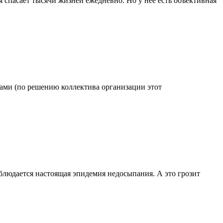
 спасает тысячи жизней ежедневно. Но у нее есть объективная
одами (по решению коллектива организации этот
блюдается настоящая эпидемия недосыпания. А это грозит