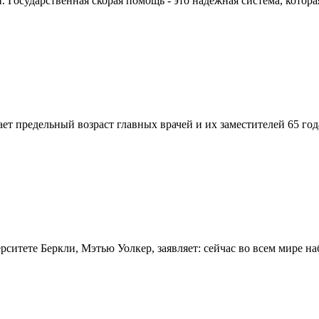
Государственная скорая помощь - это надежная система, которая
вает предельный возраст главных врачей и их заместителей 65 г
итете Беркли, Мэтью Уолкер, заявляет: сейчас во всем мире на