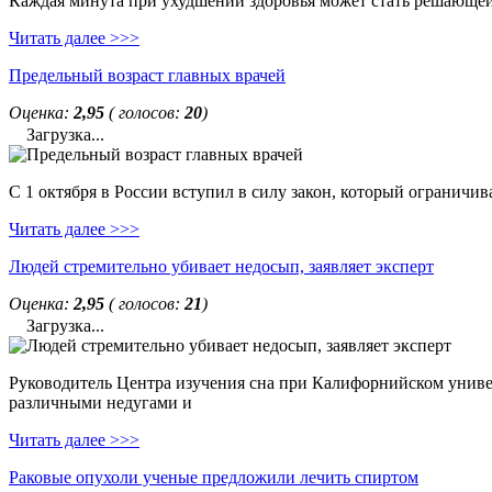
Каждая минута при ухудшении здоровья может стать решающей. 
Читать далее >>>
Предельный возраст главных врачей
Оценка:
2,95
( голосов:
20
)
Загрузка...
С 1 октября в России вступил в силу закон, который ограничи
Читать далее >>>
Людей стремительно убивает недосып, заявляет эксперт
Оценка:
2,95
( голосов:
21
)
Загрузка...
Руководитель Центра изучения сна при Калифорнийском универс
различными недугами и
Читать далее >>>
Раковые опухоли ученые предложили лечить спиртом