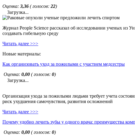
Оценка:
3,36
( голосов:
22
)
Загрузка...
Журнал People Science рассказал об исследовании ученых из У
создавать гибельную среду
Читать далее >>>
Новые материалы:
Как организовать уход за пожилыми с участием медсестры
Оценка:
0,00
( голосов:
0
)
Загрузка...
Организация ухода за пожилыми людьми требует учета состояни
риск ухудшения самочувствия, развития осложнений
Читать далее >>>
Почему удобно лечить зубы у одного врача: преимущества ком
Оценка:
0,00
( голосов:
0
)