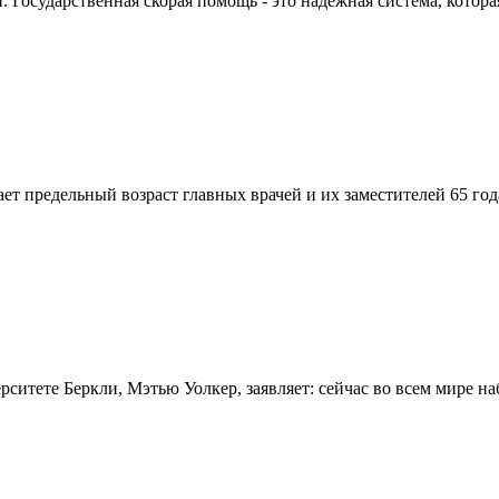
Государственная скорая помощь - это надежная система, которая
вает предельный возраст главных врачей и их заместителей 65 г
итете Беркли, Мэтью Уолкер, заявляет: сейчас во всем мире на