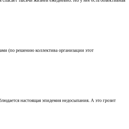
 спасает тысячи жизней ежедневно. Но у нее есть объективная
одами (по решению коллектива организации этот
блюдается настоящая эпидемия недосыпания. А это грозит