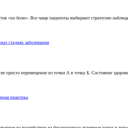
тов «по боли». Все чаще пациенты выбирают стратегию наблюде
ных стадиях заболевания
е просто перемещение из точки А в точку Б. Состояние здоровь
нная практика
анное на воздействии на биологически активные точки и зоны ч