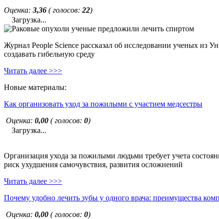
Оценка:
3,36
( голосов:
22
)
Загрузка...
Журнал People Science рассказал об исследовании ученых из У
создавать гибельную среду
Читать далее >>>
Новые материалы:
Как организовать уход за пожилыми с участием медсестры
Оценка:
0,00
( голосов:
0
)
Загрузка...
Организация ухода за пожилыми людьми требует учета состояни
риск ухудшения самочувствия, развития осложнений
Читать далее >>>
Почему удобно лечить зубы у одного врача: преимущества ком
Оценка:
0,00
( голосов:
0
)