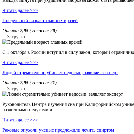
Каждая минута при ухудшении здоровья может стать решающей. 
Читать далее >>>
Предельный возраст главных врачей
Оценка:
2,95
( голосов:
20
)
Загрузка...
С 1 октября в России вступил в силу закон, который ограничи
Читать далее >>>
Людей стремительно убивает недосып, заявляет эксперт
Оценка:
2,95
( голосов:
21
)
Загрузка...
Руководитель Центра изучения сна при Калифорнийском универс
различными недугами и
Читать далее >>>
Раковые опухоли ученые предложили лечить спиртом