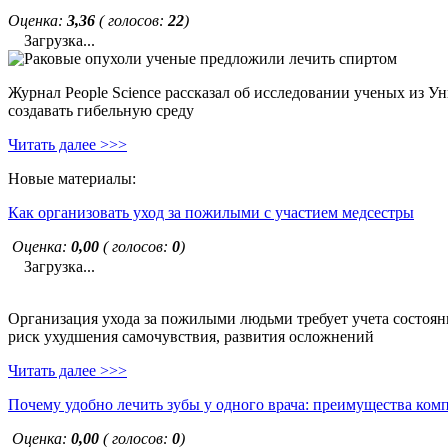
Оценка:
3,36
( голосов:
22
)
Загрузка...
Журнал People Science рассказал об исследовании ученых из У
создавать гибельную среду
Читать далее >>>
Новые материалы:
Как организовать уход за пожилыми с участием медсестры
Оценка:
0,00
( голосов:
0
)
Загрузка...
Организация ухода за пожилыми людьми требует учета состояни
риск ухудшения самочувствия, развития осложнений
Читать далее >>>
Почему удобно лечить зубы у одного врача: преимущества ком
Оценка:
0,00
( голосов:
0
)