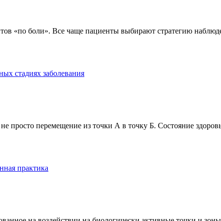
тов «по боли». Все чаще пациенты выбирают стратегию наблюде
ных стадиях заболевания
е просто перемещение из точки А в точку Б. Состояние здоровь
нная практика
анное на воздействии на биологически активные точки и зоны ч