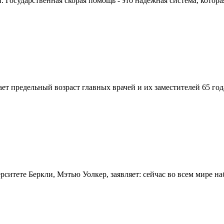
Государственная скорая помощь - это надежная система, которая
вает предельный возраст главных врачей и их заместителей 65 г
итете Беркли, Мэтью Уолкер, заявляет: сейчас во всем мире на