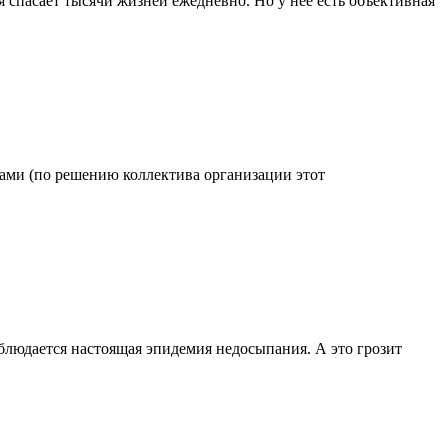
 спасает тысячи жизней ежедневно. Но у нее есть объективная
одами (по решению коллектива организации этот
блюдается настоящая эпидемия недосыпания. А это грозит