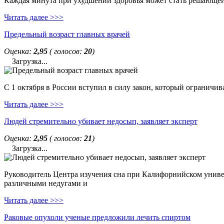
Каждая минута при ухудшении здоровья может стать решающей. 
Читать далее >>>
Предельный возраст главных врачей
Оценка:
2,95
( голосов:
20
)
Загрузка...
С 1 октября в России вступил в силу закон, который ограничи
Читать далее >>>
Людей стремительно убивает недосып, заявляет эксперт
Оценка:
2,95
( голосов:
21
)
Загрузка...
Руководитель Центра изучения сна при Калифорнийском универс
различными недугами и
Читать далее >>>
Раковые опухоли ученые предложили лечить спиртом