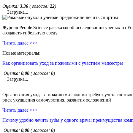
Оценка:
3,36
( голосов:
22
)
Загрузка...
Журнал People Science рассказал об исследовании ученых из У
создавать гибельную среду
Читать далее >>>
Новые материалы:
Как организовать уход за пожилыми с участием медсестры
Оценка:
0,00
( голосов:
0
)
Загрузка...
Организация ухода за пожилыми людьми требует учета состояни
риск ухудшения самочувствия, развития осложнений
Читать далее >>>
Почему удобно лечить зубы у одного врача: преимущества ком
Оценка:
0,00
( голосов:
0
)