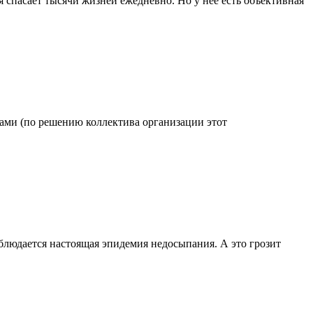
 спасает тысячи жизней ежедневно. Но у нее есть объективная
одами (по решению коллектива организации этот
блюдается настоящая эпидемия недосыпания. А это грозит