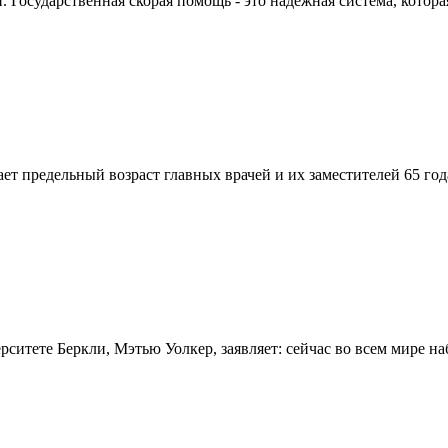
Государственная скорая помощь - это надежная система, которая
вает предельный возраст главных врачей и их заместителей 65 г
итете Беркли, Мэтью Уолкер, заявляет: сейчас во всем мире на