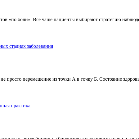
тов «по боли». Все чаще пациенты выбирают стратегию наблюде
ных стадиях заболевания
е просто перемещение из точки А в точку Б. Состояние здоровь
нная практика
анное на воздействии на биологически активные точки и зоны ч