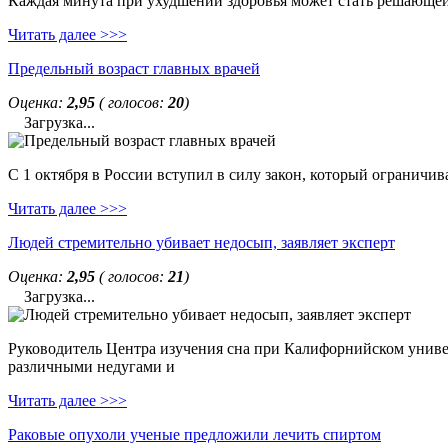
Каждая минута при ухудшении здоровья может стать решающей. 
Читать далее >>>
Предельный возраст главных врачей
Оценка:
2,95
( голосов:
20
)
Загрузка...
С 1 октября в России вступил в силу закон, который ограничи
Читать далее >>>
Людей стремительно убивает недосып, заявляет эксперт
Оценка:
2,95
( голосов:
21
)
Загрузка...
Руководитель Центра изучения сна при Калифорнийском универс
различными недугами и
Читать далее >>>
Раковые опухоли ученые предложили лечить спиртом