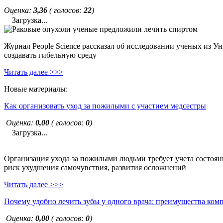
Оценка:
3,36
( голосов:
22
)
Загрузка...
Журнал People Science рассказал об исследовании ученых из У
создавать гибельную среду
Читать далее >>>
Новые материалы:
Как организовать уход за пожилыми с участием медсестры
Оценка:
0,00
( голосов:
0
)
Загрузка...
Организация ухода за пожилыми людьми требует учета состояни
риск ухудшения самочувствия, развития осложнений
Читать далее >>>
Почему удобно лечить зубы у одного врача: преимущества ком
Оценка:
0,00
( голосов:
0
)