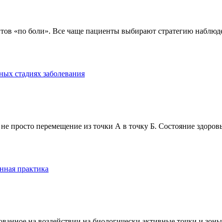
тов «по боли». Все чаще пациенты выбирают стратегию наблюде
ных стадиях заболевания
е просто перемещение из точки А в точку Б. Состояние здоровь
нная практика
анное на воздействии на биологически активные точки и зоны ч