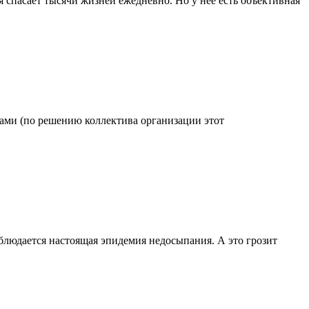
 спасает тысячи жизней ежедневно. Но у нее есть объективная
одами (по решению коллектива организации этот
блюдается настоящая эпидемия недосыпания. А это грозит