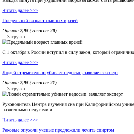
Каждая минута при ухудшении здоровья может стать решающей. 
Читать далее >>>
Предельный возраст главных врачей
Оценка:
2,95
( голосов:
20
)
Загрузка...
С 1 октября в России вступил в силу закон, который ограничи
Читать далее >>>
Людей стремительно убивает недосып, заявляет эксперт
Оценка:
2,95
( голосов:
21
)
Загрузка...
Руководитель Центра изучения сна при Калифорнийском универс
различными недугами и
Читать далее >>>
Раковые опухоли ученые предложили лечить спиртом