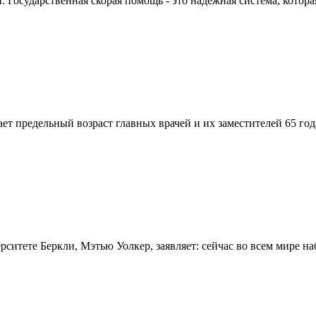
Государственная скорая помощь - это надежная система, которая
вает предельный возраст главных врачей и их заместителей 65 г
итете Беркли, Мэтью Уолкер, заявляет: сейчас во всем мире на