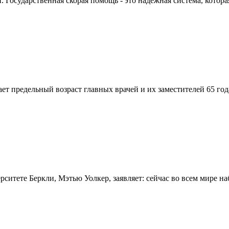
Государственная скорая помощь - это надежная система, которая
вает предельный возраст главных врачей и их заместителей 65 г
итете Беркли, Мэтью Уолкер, заявляет: сейчас во всем мире на