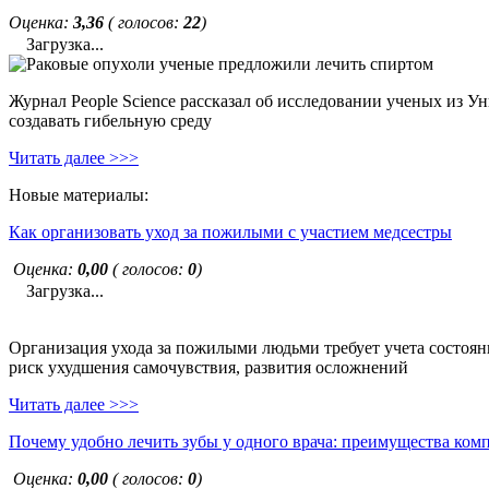
Оценка:
3,36
( голосов:
22
)
Загрузка...
Журнал People Science рассказал об исследовании ученых из У
создавать гибельную среду
Читать далее >>>
Новые материалы:
Как организовать уход за пожилыми с участием медсестры
Оценка:
0,00
( голосов:
0
)
Загрузка...
Организация ухода за пожилыми людьми требует учета состояни
риск ухудшения самочувствия, развития осложнений
Читать далее >>>
Почему удобно лечить зубы у одного врача: преимущества ком
Оценка:
0,00
( голосов:
0
)