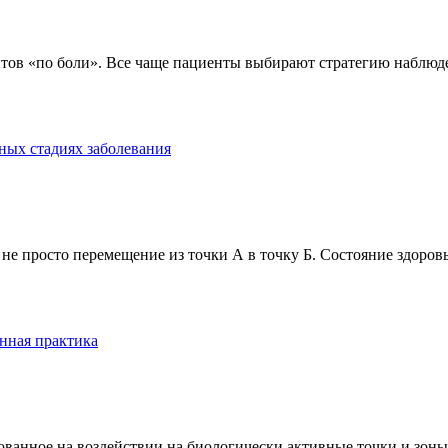
тов «по боли». Все чаще пациенты выбирают стратегию наблюде
ных стадиях заболевания
е просто перемещение из точки А в точку Б. Состояние здоровь
нная практика
анное на воздействии на биологически активные точки и зоны ч