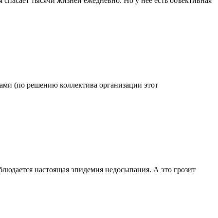
 спасает тысячи жизней ежедневно. Но у нее есть объективная
одами (по решению коллектива организации этот
блюдается настоящая эпидемия недосыпания. А это грозит