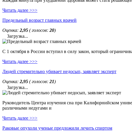
Каждая минута при ухудшении здоровья может стать решающей. 
Читать далее >>>
Предельный возраст главных врачей
Оценка:
2,95
( голосов:
20
)
Загрузка...
С 1 октября в России вступил в силу закон, который ограничи
Читать далее >>>
Людей стремительно убивает недосып, заявляет эксперт
Оценка:
2,95
( голосов:
21
)
Загрузка...
Руководитель Центра изучения сна при Калифорнийском универс
различными недугами и
Читать далее >>>
Раковые опухоли ученые предложили лечить спиртом