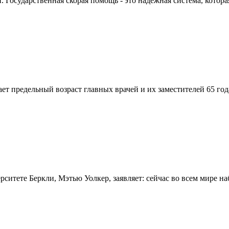
Государственная скорая помощь - это надежная система, которая
вает предельный возраст главных врачей и их заместителей 65 г
итете Беркли, Мэтью Уолкер, заявляет: сейчас во всем мире на