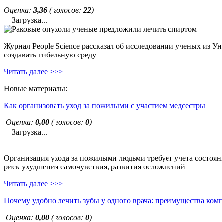
Оценка:
3,36
( голосов:
22
)
Загрузка...
Журнал People Science рассказал об исследовании ученых из У
создавать гибельную среду
Читать далее >>>
Новые материалы:
Как организовать уход за пожилыми с участием медсестры
Оценка:
0,00
( голосов:
0
)
Загрузка...
Организация ухода за пожилыми людьми требует учета состояни
риск ухудшения самочувствия, развития осложнений
Читать далее >>>
Почему удобно лечить зубы у одного врача: преимущества ком
Оценка:
0,00
( голосов:
0
)