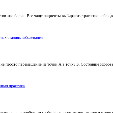
тов «по боли». Все чаще пациенты выбирают стратегию наблюде
ных стадиях заболевания
е просто перемещение из точки А в точку Б. Состояние здоровь
нная практика
анное на воздействии на биологически активные точки и зоны ч