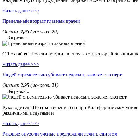
Каждая минута при ухудшении здоровья может стать решающей. 
Читать далее >>>
Предельный возраст главных врачей
Оценка:
2,95
( голосов:
20
)
Загрузка...
С 1 октября в России вступил в силу закон, который ограничи
Читать далее >>>
Людей стремительно убивает недосып, заявляет эксперт
Оценка:
2,95
( голосов:
21
)
Загрузка...
Руководитель Центра изучения сна при Калифорнийском универс
различными недугами и
Читать далее >>>
Раковые опухоли ученые предложили лечить спиртом