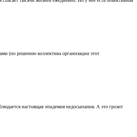
 спасает тысячи жизней ежедневно. Но у нее есть объективная
одами (по решению коллектива организации этот
блюдается настоящая эпидемия недосыпания. А это грозит