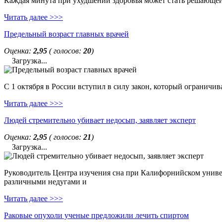
Каждая минута при ухудшении здоровья может стать решающей. 
Читать далее >>>
Предельный возраст главных врачей
Оценка:
2,95
( голосов:
20
)
Загрузка...
С 1 октября в России вступил в силу закон, который ограничи
Читать далее >>>
Людей стремительно убивает недосып, заявляет эксперт
Оценка:
2,95
( голосов:
21
)
Загрузка...
Руководитель Центра изучения сна при Калифорнийском универс
различными недугами и
Читать далее >>>
Раковые опухоли ученые предложили лечить спиртом