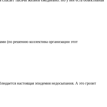
 спасает тысячи жизней ежедневно. Но у нее есть объективная
одами (по решению коллектива организации этот
блюдается настоящая эпидемия недосыпания. А это грозит