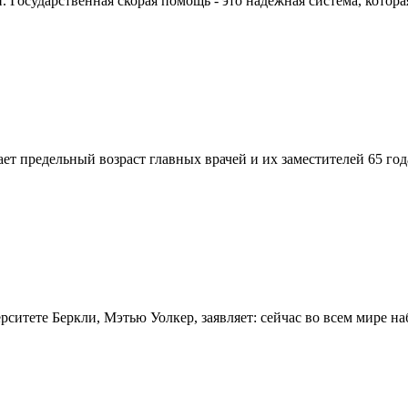
Государственная скорая помощь - это надежная система, которая
вает предельный возраст главных врачей и их заместителей 65 г
итете Беркли, Мэтью Уолкер, заявляет: сейчас во всем мире на