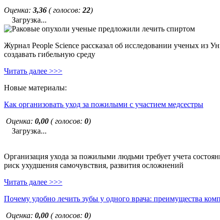
Оценка:
3,36
( голосов:
22
)
Загрузка...
Журнал People Science рассказал об исследовании ученых из У
создавать гибельную среду
Читать далее >>>
Новые материалы:
Как организовать уход за пожилыми с участием медсестры
Оценка:
0,00
( голосов:
0
)
Загрузка...
Организация ухода за пожилыми людьми требует учета состояни
риск ухудшения самочувствия, развития осложнений
Читать далее >>>
Почему удобно лечить зубы у одного врача: преимущества ком
Оценка:
0,00
( голосов:
0
)