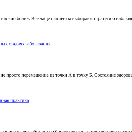
тов «по боли». Все чаще пациенты выбирают стратегию наблюде
ных стадиях заболевания
е просто перемещение из точки А в точку Б. Состояние здоровь
нная практика
анное на воздействии на биологически активные точки и зоны ч