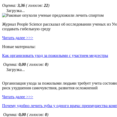
Оценка:
3,36
( голосов:
22
)
Загрузка...
Журнал People Science рассказал об исследовании ученых из У
создавать гибельную среду
Читать далее >>>
Новые материалы:
Как организовать уход за пожилыми с участием медсестры
Оценка:
0,00
( голосов:
0
)
Загрузка...
Организация ухода за пожилыми людьми требует учета состояни
риск ухудшения самочувствия, развития осложнений
Читать далее >>>
Почему удобно лечить зубы у одного врача: преимущества ком
Оценка:
0,00
( голосов:
0
)