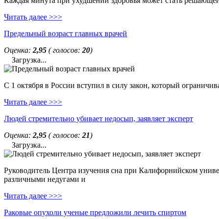
Каждая минута при ухудшении здоровья может стать решающей. 
Читать далее >>>
Предельный возраст главных врачей
Оценка:
2,95
( голосов:
20
)
Загрузка...
С 1 октября в России вступил в силу закон, который ограничи
Читать далее >>>
Людей стремительно убивает недосып, заявляет эксперт
Оценка:
2,95
( голосов:
21
)
Загрузка...
Руководитель Центра изучения сна при Калифорнийском универс
различными недугами и
Читать далее >>>
Раковые опухоли ученые предложили лечить спиртом