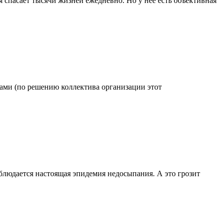
 спасает тысячи жизней ежедневно. Но у нее есть объективная
одами (по решению коллектива организации этот
блюдается настоящая эпидемия недосыпания. А это грозит