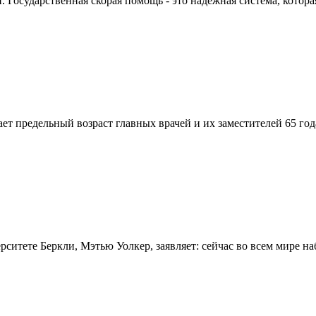
Государственная скорая помощь - это надежная система, которая
вает предельный возраст главных врачей и их заместителей 65 г
итете Беркли, Мэтью Уолкер, заявляет: сейчас во всем мире на