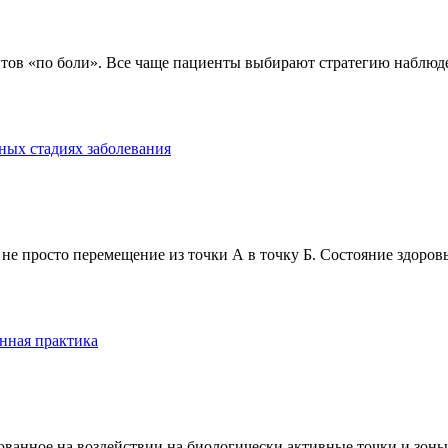
тов «по боли». Все чаще пациенты выбирают стратегию наблюде
ных стадиях заболевания
е просто перемещение из точки А в точку Б. Состояние здоровь
нная практика
анное на воздействии на биологически активные точки и зоны ч