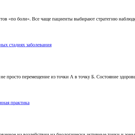
тов «по боли». Все чаще пациенты выбирают стратегию наблюде
ных стадиях заболевания
е просто перемещение из точки А в точку Б. Состояние здоровь
нная практика
анное на воздействии на биологически активные точки и зоны ч