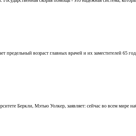
Государственная скорая помощь - это надежная система, которая
вает предельный возраст главных врачей и их заместителей 65 г
итете Беркли, Мэтью Уолкер, заявляет: сейчас во всем мире на