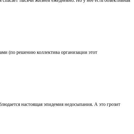
 спасает тысячи жизней ежедневно. Но у нее есть объективная
одами (по решению коллектива организации этот
блюдается настоящая эпидемия недосыпания. А это грозит