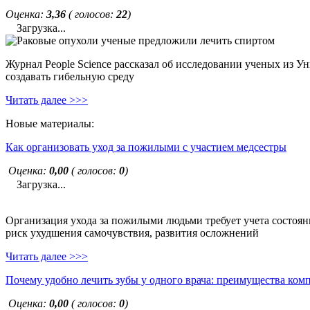
Оценка:
3,36
( голосов:
22
)
Загрузка...
Журнал People Science рассказал об исследовании ученых из У
создавать гибельную среду
Читать далее >>>
Новые материалы:
Как организовать уход за пожилыми с участием медсестры
Оценка:
0,00
( голосов:
0
)
Загрузка...
Организация ухода за пожилыми людьми требует учета состояни
риск ухудшения самочувствия, развития осложнений
Читать далее >>>
Почему удобно лечить зубы у одного врача: преимущества ком
Оценка:
0,00
( голосов:
0
)