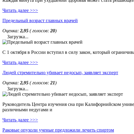
Каждая минута при ухудшении здоровья может стать решающей. 
Читать далее >>>
Предельный возраст главных врачей
Оценка:
2,95
( голосов:
20
)
Загрузка...
С 1 октября в России вступил в силу закон, который ограничи
Читать далее >>>
Людей стремительно убивает недосып, заявляет эксперт
Оценка:
2,95
( голосов:
21
)
Загрузка...
Руководитель Центра изучения сна при Калифорнийском универс
различными недугами и
Читать далее >>>
Раковые опухоли ученые предложили лечить спиртом