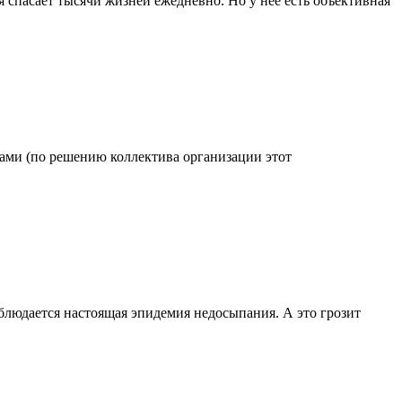
 спасает тысячи жизней ежедневно. Но у нее есть объективная
одами (по решению коллектива организации этот
блюдается настоящая эпидемия недосыпания. А это грозит