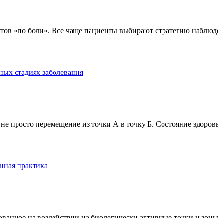
тов «по боли». Все чаще пациенты выбирают стратегию наблюде
ных стадиях заболевания
е просто перемещение из точки А в точку Б. Состояние здоровь
нная практика
анное на воздействии на биологически активные точки и зоны ч