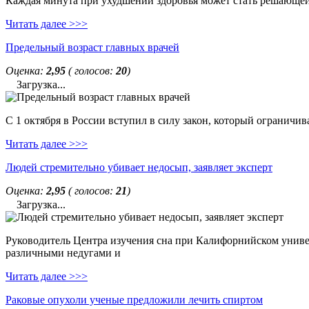
Каждая минута при ухудшении здоровья может стать решающей. 
Читать далее >>>
Предельный возраст главных врачей
Оценка:
2,95
( голосов:
20
)
Загрузка...
С 1 октября в России вступил в силу закон, который ограничи
Читать далее >>>
Людей стремительно убивает недосып, заявляет эксперт
Оценка:
2,95
( голосов:
21
)
Загрузка...
Руководитель Центра изучения сна при Калифорнийском универс
различными недугами и
Читать далее >>>
Раковые опухоли ученые предложили лечить спиртом