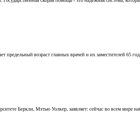
Государственная скорая помощь - это надежная система, которая
вает предельный возраст главных врачей и их заместителей 65 г
итете Беркли, Мэтью Уолкер, заявляет: сейчас во всем мире на