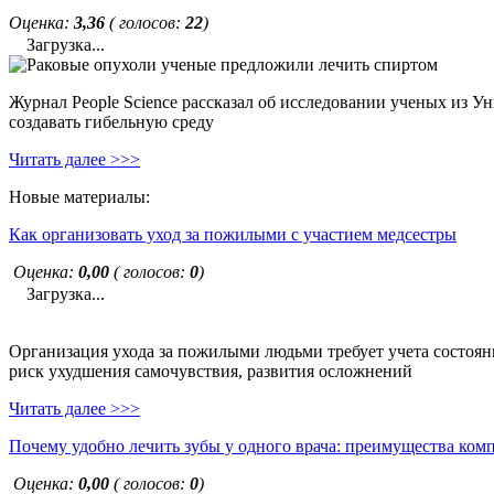
Оценка:
3,36
( голосов:
22
)
Загрузка...
Журнал People Science рассказал об исследовании ученых из У
создавать гибельную среду
Читать далее >>>
Новые материалы:
Как организовать уход за пожилыми с участием медсестры
Оценка:
0,00
( голосов:
0
)
Загрузка...
Организация ухода за пожилыми людьми требует учета состояни
риск ухудшения самочувствия, развития осложнений
Читать далее >>>
Почему удобно лечить зубы у одного врача: преимущества ком
Оценка:
0,00
( голосов:
0
)