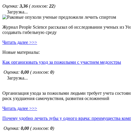
Оценка:
3,36
( голосов:
22
)
Загрузка...
Журнал People Science рассказал об исследовании ученых из У
создавать гибельную среду
Читать далее >>>
Новые материалы:
Как организовать уход за пожилыми с участием медсестры
Оценка:
0,00
( голосов:
0
)
Загрузка...
Организация ухода за пожилыми людьми требует учета состояни
риск ухудшения самочувствия, развития осложнений
Читать далее >>>
Почему удобно лечить зубы у одного врача: преимущества ком
Оценка:
0,00
( голосов:
0
)