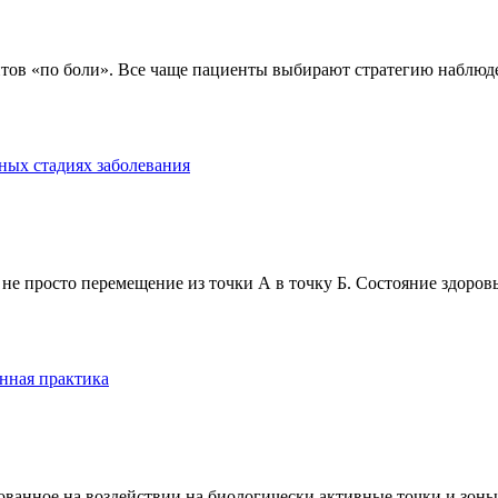
тов «по боли». Все чаще пациенты выбирают стратегию наблюде
ных стадиях заболевания
е просто перемещение из точки А в точку Б. Состояние здоровь
нная практика
анное на воздействии на биологически активные точки и зоны ч