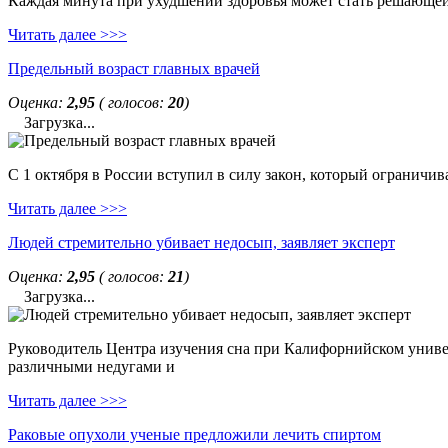
Каждая минута при ухудшении здоровья может стать решающей. 
Читать далее >>>
Предельный возраст главных врачей
Оценка:
2,95
( голосов:
20
)
Загрузка...
С 1 октября в России вступил в силу закон, который ограничи
Читать далее >>>
Людей стремительно убивает недосып, заявляет эксперт
Оценка:
2,95
( голосов:
21
)
Загрузка...
Руководитель Центра изучения сна при Калифорнийском универс
различными недугами и
Читать далее >>>
Раковые опухоли ученые предложили лечить спиртом