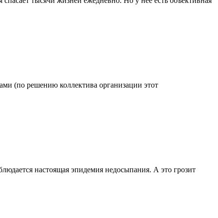
 спасает тысячи жизней ежедневно. Но у нее есть объективная
одами (по решению коллектива организации этот
блюдается настоящая эпидемия недосыпания. А это грозит