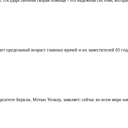
Государственная скорая помощь - это надежная система, которая
вает предельный возраст главных врачей и их заместителей 65 г
итете Беркли, Мэтью Уолкер, заявляет: сейчас во всем мире на