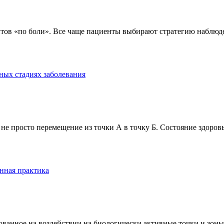
тов «по боли». Все чаще пациенты выбирают стратегию наблюде
ных стадиях заболевания
е просто перемещение из точки А в точку Б. Состояние здоровь
нная практика
анное на воздействии на биологически активные точки и зоны ч