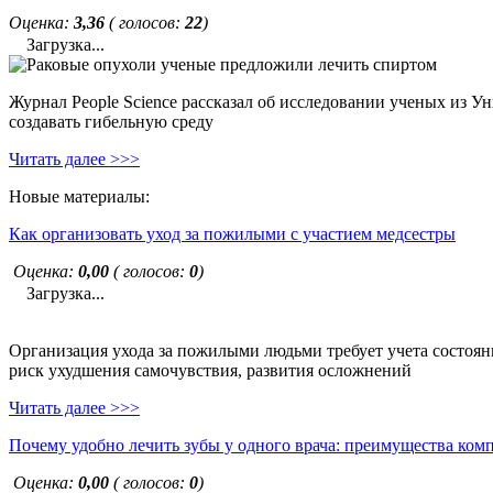
Оценка:
3,36
( голосов:
22
)
Загрузка...
Журнал People Science рассказал об исследовании ученых из У
создавать гибельную среду
Читать далее >>>
Новые материалы:
Как организовать уход за пожилыми с участием медсестры
Оценка:
0,00
( голосов:
0
)
Загрузка...
Организация ухода за пожилыми людьми требует учета состояни
риск ухудшения самочувствия, развития осложнений
Читать далее >>>
Почему удобно лечить зубы у одного врача: преимущества ком
Оценка:
0,00
( голосов:
0
)