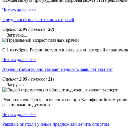
Каждая минута при ухудшении здоровья может стать решающей. 
Читать далее >>>
Предельный возраст главных врачей
Оценка:
2,95
( голосов:
20
)
Загрузка...
С 1 октября в России вступил в силу закон, который ограничи
Читать далее >>>
Людей стремительно убивает недосып, заявляет эксперт
Оценка:
2,95
( голосов:
21
)
Загрузка...
Руководитель Центра изучения сна при Калифорнийском универс
различными недугами и
Читать далее >>>
Раковые опухоли ученые предложили лечить спиртом