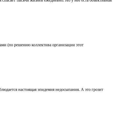
 спасает тысячи жизней ежедневно. Но у нее есть объективная
одами (по решению коллектива организации этот
блюдается настоящая эпидемия недосыпания. А это грозит