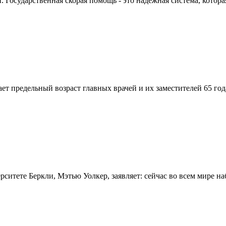
Государственная скорая помощь - это надежная система, которая
вает предельный возраст главных врачей и их заместителей 65 г
итете Беркли, Мэтью Уолкер, заявляет: сейчас во всем мире на