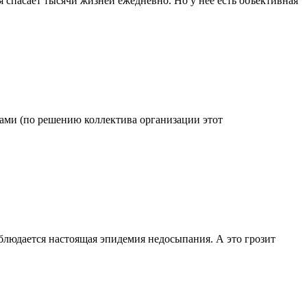
 спасает тысячи жизней ежедневно. Но у нее есть объективная
одами (по решению коллектива организации этот
блюдается настоящая эпидемия недосыпания. А это грозит