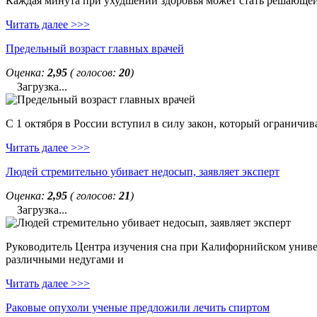
Каждая минута при ухудшении здоровья может стать решающей. 
Читать далее >>>
Предельный возраст главных врачей
Оценка:
2,95
( голосов:
20
)
Загрузка...
С 1 октября в России вступил в силу закон, который ограничи
Читать далее >>>
Людей стремительно убивает недосып, заявляет эксперт
Оценка:
2,95
( голосов:
21
)
Загрузка...
Руководитель Центра изучения сна при Калифорнийском универс
различными недугами и
Читать далее >>>
Раковые опухоли ученые предложили лечить спиртом