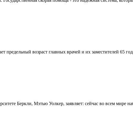
Государственная скорая помощь - это надежная система, которая
вает предельный возраст главных врачей и их заместителей 65 г
итете Беркли, Мэтью Уолкер, заявляет: сейчас во всем мире на