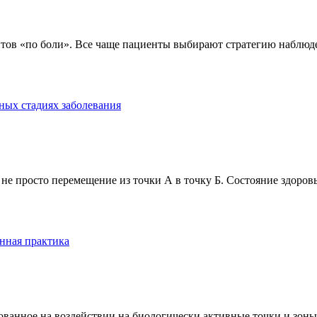
тов «по боли». Все чаще пациенты выбирают стратегию наблюде
ных стадиях заболевания
е просто перемещение из точки А в точку Б. Состояние здоровь
нная практика
анное на воздействии на биологически активные точки и зоны ч