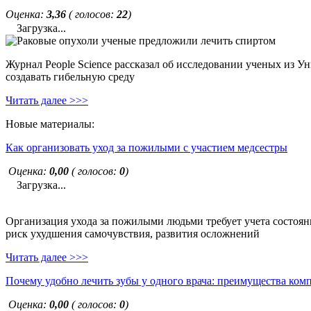
Оценка:
3,36
( голосов:
22
)
Загрузка...
Журнал People Science рассказал об исследовании ученых из У
создавать гибельную среду
Читать далее >>>
Новые материалы:
Как организовать уход за пожилыми с участием медсестры
Оценка:
0,00
( голосов:
0
)
Загрузка...
Организация ухода за пожилыми людьми требует учета состояни
риск ухудшения самочувствия, развития осложнений
Читать далее >>>
Почему удобно лечить зубы у одного врача: преимущества ком
Оценка:
0,00
( голосов:
0
)