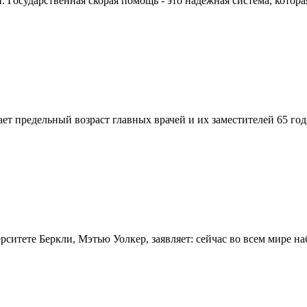
Государственная скорая помощь - это надежная система, которая
вает предельный возраст главных врачей и их заместителей 65 г
итете Беркли, Мэтью Уолкер, заявляет: сейчас во всем мире на