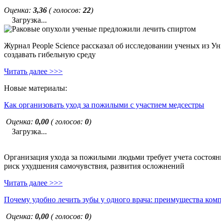
Оценка:
3,36
( голосов:
22
)
Загрузка...
Журнал People Science рассказал об исследовании ученых из У
создавать гибельную среду
Читать далее >>>
Новые материалы:
Как организовать уход за пожилыми с участием медсестры
Оценка:
0,00
( голосов:
0
)
Загрузка...
Организация ухода за пожилыми людьми требует учета состояни
риск ухудшения самочувствия, развития осложнений
Читать далее >>>
Почему удобно лечить зубы у одного врача: преимущества ком
Оценка:
0,00
( голосов:
0
)