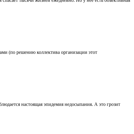
 спасает тысячи жизней ежедневно. Но у нее есть объективная
одами (по решению коллектива организации этот
блюдается настоящая эпидемия недосыпания. А это грозит