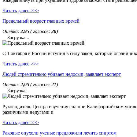
Каждая минута при ухудшении здоровья может стать решающей. 
Читать далее >>>
Предельный возраст главных врачей
Оценка:
2,95
( голосов:
20
)
Загрузка...
С 1 октября в России вступил в силу закон, который ограничи
Читать далее >>>
Людей стремительно убивает недосып, заявляет эксперт
Оценка:
2,95
( голосов:
21
)
Загрузка...
Руководитель Центра изучения сна при Калифорнийском универс
различными недугами и
Читать далее >>>
Раковые опухоли ученые предложили лечить спиртом