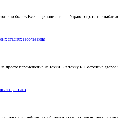
тов «по боли». Все чаще пациенты выбирают стратегию наблюде
ных стадиях заболевания
е просто перемещение из точки А в точку Б. Состояние здоровь
нная практика
анное на воздействии на биологически активные точки и зоны ч