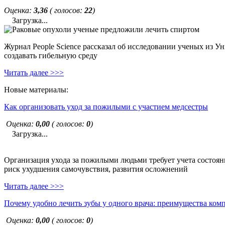
Оценка:
3,36
( голосов:
22
)
Загрузка...
Журнал People Science рассказал об исследовании ученых из У
создавать гибельную среду
Читать далее >>>
Новые материалы:
Как организовать уход за пожилыми с участием медсестры
Оценка:
0,00
( голосов:
0
)
Загрузка...
Организация ухода за пожилыми людьми требует учета состояни
риск ухудшения самочувствия, развития осложнений
Читать далее >>>
Почему удобно лечить зубы у одного врача: преимущества ком
Оценка:
0,00
( голосов:
0
)