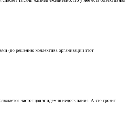
 спасает тысячи жизней ежедневно. Но у нее есть объективная
одами (по решению коллектива организации этот
блюдается настоящая эпидемия недосыпания. А это грозит