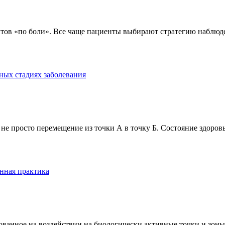
тов «по боли». Все чаще пациенты выбирают стратегию наблюде
ных стадиях заболевания
е просто перемещение из точки А в точку Б. Состояние здоровь
нная практика
анное на воздействии на биологически активные точки и зоны ч