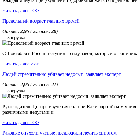
Каждая минута при ухудшении здоровья может стать решающей. 
Читать далее >>>
Предельный возраст главных врачей
Оценка:
2,95
( голосов:
20
)
Загрузка...
С 1 октября в России вступил в силу закон, который ограничи
Читать далее >>>
Людей стремительно убивает недосып, заявляет эксперт
Оценка:
2,95
( голосов:
21
)
Загрузка...
Руководитель Центра изучения сна при Калифорнийском универс
различными недугами и
Читать далее >>>
Раковые опухоли ученые предложили лечить спиртом