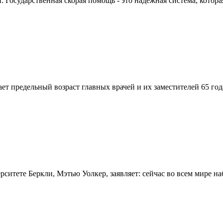
Государственная скорая помощь - это надежная система, которая
вает предельный возраст главных врачей и их заместителей 65 г
итете Беркли, Мэтью Уолкер, заявляет: сейчас во всем мире на