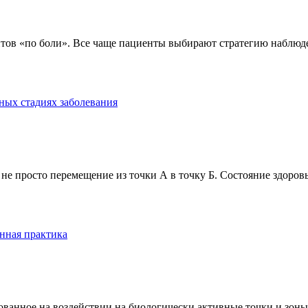
тов «по боли». Все чаще пациенты выбирают стратегию наблюде
ных стадиях заболевания
е просто перемещение из точки А в точку Б. Состояние здоровь
нная практика
анное на воздействии на биологически активные точки и зоны ч