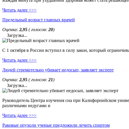
Каждая минута при ухудшении здоровья может стать решающей. 
Читать далее >>>
Предельный возраст главных врачей
Оценка:
2,95
( голосов:
20
)
Загрузка...
С 1 октября в России вступил в силу закон, который ограничи
Читать далее >>>
Людей стремительно убивает недосып, заявляет эксперт
Оценка:
2,95
( голосов:
21
)
Загрузка...
Руководитель Центра изучения сна при Калифорнийском универс
различными недугами и
Читать далее >>>
Раковые опухоли ученые предложили лечить спиртом