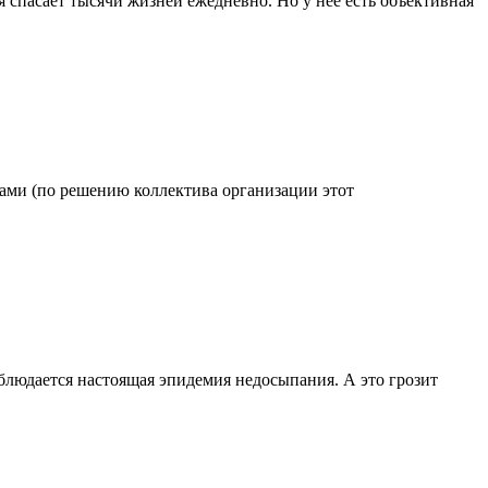
 спасает тысячи жизней ежедневно. Но у нее есть объективная
одами (по решению коллектива организации этот
блюдается настоящая эпидемия недосыпания. А это грозит