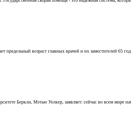
Государственная скорая помощь - это надежная система, которая
вает предельный возраст главных врачей и их заместителей 65 г
итете Беркли, Мэтью Уолкер, заявляет: сейчас во всем мире на