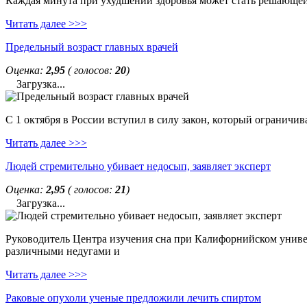
Каждая минута при ухудшении здоровья может стать решающей. 
Читать далее >>>
Предельный возраст главных врачей
Оценка:
2,95
( голосов:
20
)
Загрузка...
С 1 октября в России вступил в силу закон, который ограничи
Читать далее >>>
Людей стремительно убивает недосып, заявляет эксперт
Оценка:
2,95
( голосов:
21
)
Загрузка...
Руководитель Центра изучения сна при Калифорнийском универс
различными недугами и
Читать далее >>>
Раковые опухоли ученые предложили лечить спиртом