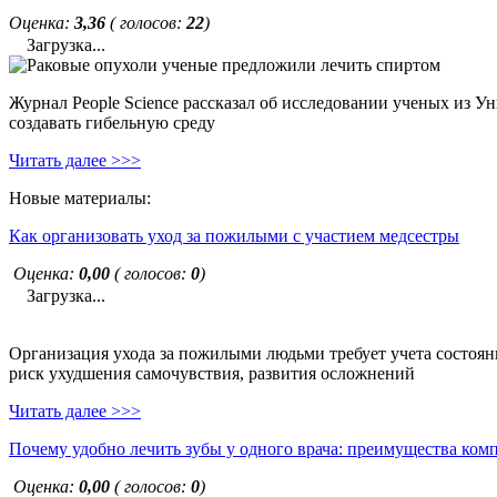
Оценка:
3,36
( голосов:
22
)
Загрузка...
Журнал People Science рассказал об исследовании ученых из У
создавать гибельную среду
Читать далее >>>
Новые материалы:
Как организовать уход за пожилыми с участием медсестры
Оценка:
0,00
( голосов:
0
)
Загрузка...
Организация ухода за пожилыми людьми требует учета состояни
риск ухудшения самочувствия, развития осложнений
Читать далее >>>
Почему удобно лечить зубы у одного врача: преимущества ком
Оценка:
0,00
( голосов:
0
)