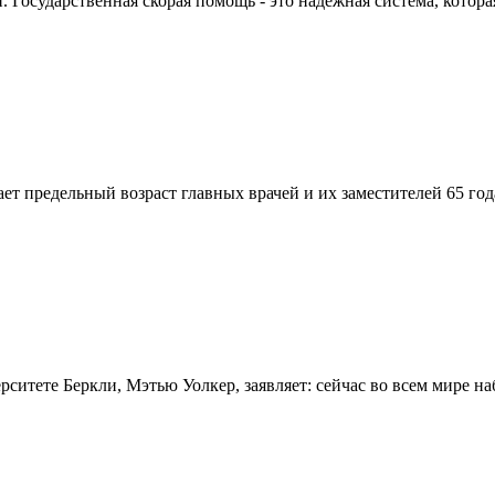
Государственная скорая помощь - это надежная система, которая
вает предельный возраст главных врачей и их заместителей 65 г
итете Беркли, Мэтью Уолкер, заявляет: сейчас во всем мире на