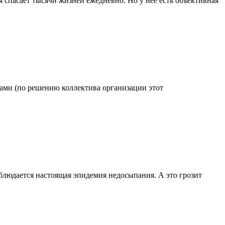
 спасает тысячи жизней ежедневно. Но у нее есть объективная
одами (по решению коллектива организации этот
блюдается настоящая эпидемия недосыпания. А это грозит