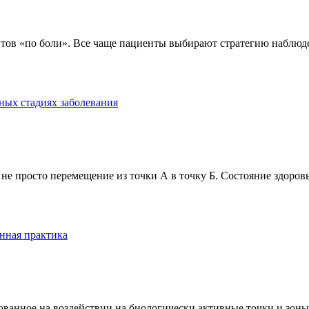
тов «по боли». Все чаще пациенты выбирают стратегию наблюде
ных стадиях заболевания
е просто перемещение из точки А в точку Б. Состояние здоровь
нная практика
анное на воздействии на биологически активные точки и зоны ч