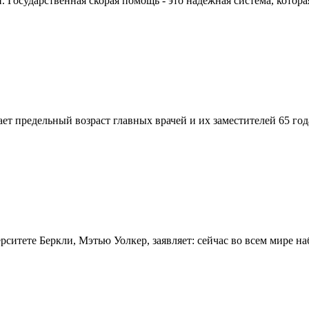
Государственная скорая помощь - это надежная система, которая
вает предельный возраст главных врачей и их заместителей 65 г
итете Беркли, Мэтью Уолкер, заявляет: сейчас во всем мире на