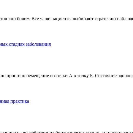
тов «по боли». Все чаще пациенты выбирают стратегию наблюде
ных стадиях заболевания
е просто перемещение из точки А в точку Б. Состояние здоровь
нная практика
анное на воздействии на биологически активные точки и зоны ч