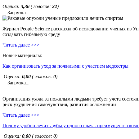
Оценка:
3,36
( голосов:
22
)
Загрузка...
Журнал People Science рассказал об исследовании ученых из У
создавать гибельную среду
Читать далее >>>
Новые материалы:
Как организовать уход за пожилыми с участием медсестры
Оценка:
0,00
( голосов:
0
)
Загрузка...
Организация ухода за пожилыми людьми требует учета состояни
риск ухудшения самочувствия, развития осложнений
Читать далее >>>
Почему удобно лечить зубы у одного врача: преимущества ком
Оценка:
0,00
( голосов:
0
)