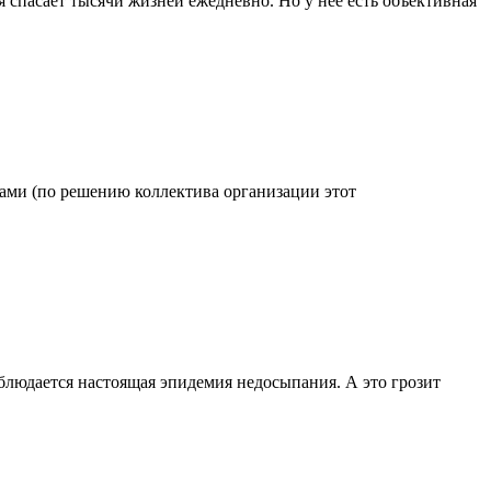
 спасает тысячи жизней ежедневно. Но у нее есть объективная
одами (по решению коллектива организации этот
блюдается настоящая эпидемия недосыпания. А это грозит