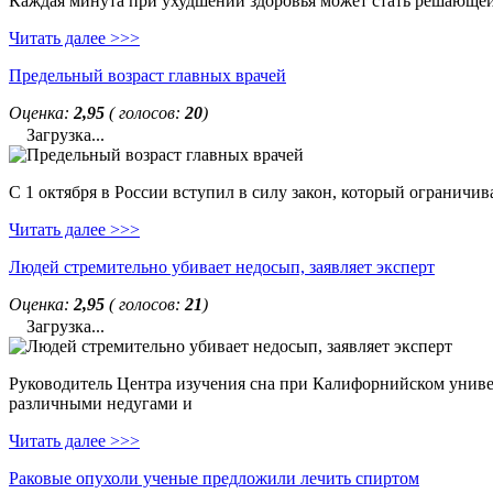
Каждая минута при ухудшении здоровья может стать решающей. 
Читать далее >>>
Предельный возраст главных врачей
Оценка:
2,95
( голосов:
20
)
Загрузка...
С 1 октября в России вступил в силу закон, который ограничи
Читать далее >>>
Людей стремительно убивает недосып, заявляет эксперт
Оценка:
2,95
( голосов:
21
)
Загрузка...
Руководитель Центра изучения сна при Калифорнийском универс
различными недугами и
Читать далее >>>
Раковые опухоли ученые предложили лечить спиртом