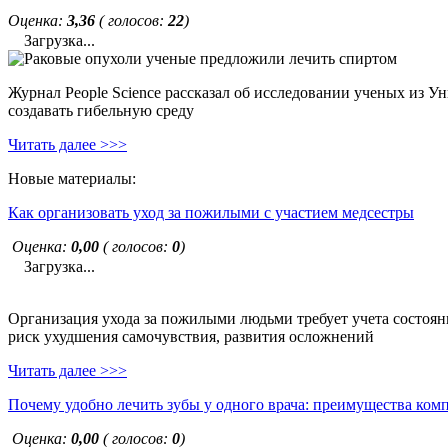
Оценка:
3,36
( голосов:
22
)
Загрузка...
Журнал People Science рассказал об исследовании ученых из У
создавать гибельную среду
Читать далее >>>
Новые материалы:
Как организовать уход за пожилыми с участием медсестры
Оценка:
0,00
( голосов:
0
)
Загрузка...
Организация ухода за пожилыми людьми требует учета состояни
риск ухудшения самочувствия, развития осложнений
Читать далее >>>
Почему удобно лечить зубы у одного врача: преимущества ком
Оценка:
0,00
( голосов:
0
)