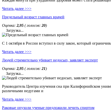
Каждая минута при ухудшении здоровья может стать решающей. 
Читать далее >>>
Предельный возраст главных врачей
Оценка:
2,95
( голосов:
20
)
Загрузка...
С 1 октября в России вступил в силу закон, который ограничи
Читать далее >>>
Людей стремительно убивает недосып, заявляет эксперт
Оценка:
2,95
( голосов:
21
)
Загрузка...
Руководитель Центра изучения сна при Калифорнийском универс
различными недугами и
Читать далее >>>
Раковые опухоли ученые предложили лечить спиртом