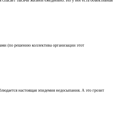
 спасает тысячи жизней ежедневно. Но у нее есть объективная
одами (по решению коллектива организации этот
блюдается настоящая эпидемия недосыпания. А это грозит