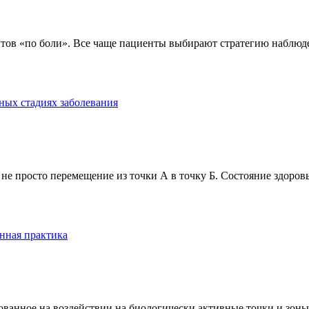
тов «по боли». Все чаще пациенты выбирают стратегию наблюде
ных стадиях заболевания
е просто перемещение из точки А в точку Б. Состояние здоровь
нная практика
анное на воздействии на биологически активные точки и зоны ч