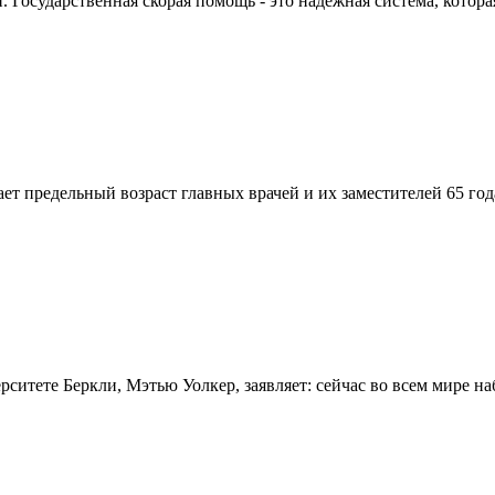
Государственная скорая помощь - это надежная система, которая
вает предельный возраст главных врачей и их заместителей 65 г
итете Беркли, Мэтью Уолкер, заявляет: сейчас во всем мире на