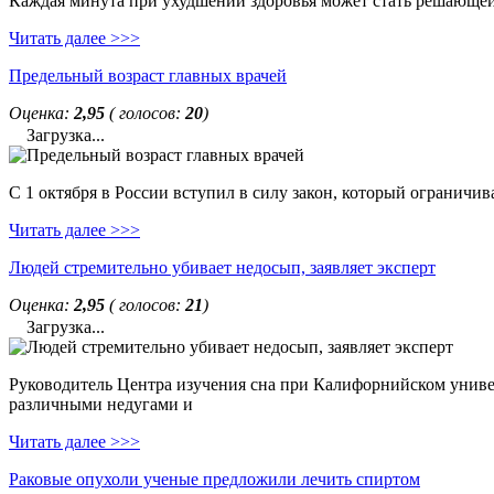
Каждая минута при ухудшении здоровья может стать решающей. 
Читать далее >>>
Предельный возраст главных врачей
Оценка:
2,95
( голосов:
20
)
Загрузка...
С 1 октября в России вступил в силу закон, который ограничи
Читать далее >>>
Людей стремительно убивает недосып, заявляет эксперт
Оценка:
2,95
( голосов:
21
)
Загрузка...
Руководитель Центра изучения сна при Калифорнийском универс
различными недугами и
Читать далее >>>
Раковые опухоли ученые предложили лечить спиртом