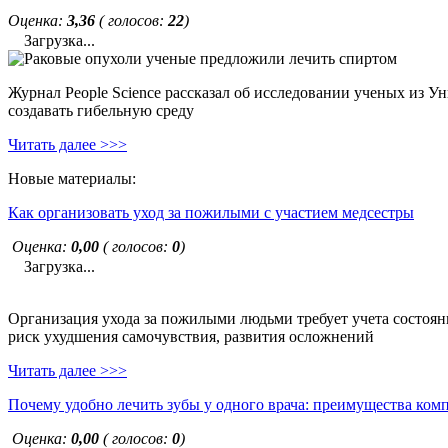
Оценка:
3,36
( голосов:
22
)
Загрузка...
Журнал People Science рассказал об исследовании ученых из У
создавать гибельную среду
Читать далее >>>
Новые материалы:
Как организовать уход за пожилыми с участием медсестры
Оценка:
0,00
( голосов:
0
)
Загрузка...
Организация ухода за пожилыми людьми требует учета состояни
риск ухудшения самочувствия, развития осложнений
Читать далее >>>
Почему удобно лечить зубы у одного врача: преимущества ком
Оценка:
0,00
( голосов:
0
)