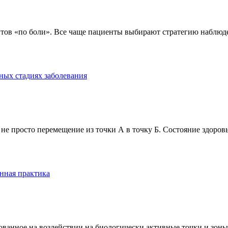
тов «по боли». Все чаще пациенты выбирают стратегию наблюде
ных стадиях заболевания
е просто перемещение из точки А в точку Б. Состояние здоровь
нная практика
анное на воздействии на биологически активные точки и зоны ч