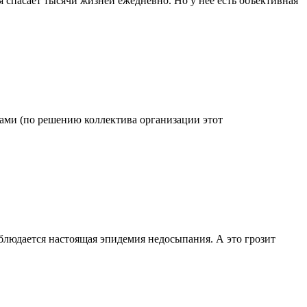
 спасает тысячи жизней ежедневно. Но у нее есть объективная
одами (по решению коллектива организации этот
блюдается настоящая эпидемия недосыпания. А это грозит