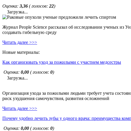
Оценка:
3,36
( голосов:
22
)
Загрузка...
Журнал People Science рассказал об исследовании ученых из У
создавать гибельную среду
Читать далее >>>
Новые материалы:
Как организовать уход за пожилыми с участием медсестры
Оценка:
0,00
( голосов:
0
)
Загрузка...
Организация ухода за пожилыми людьми требует учета состояни
риск ухудшения самочувствия, развития осложнений
Читать далее >>>
Почему удобно лечить зубы у одного врача: преимущества ком
Оценка:
0,00
( голосов:
0
)