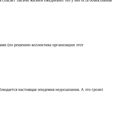
 спасает тысячи жизней ежедневно. Но у нее есть объективная
одами (по решению коллектива организации этот
блюдается настоящая эпидемия недосыпания. А это грозит