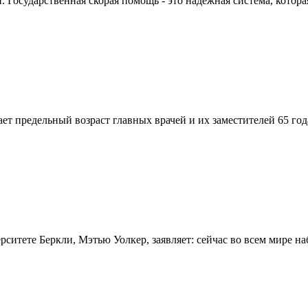
Государственная скорая помощь - это надежная система, которая
вает предельный возраст главных врачей и их заместителей 65 г
итете Беркли, Мэтью Уолкер, заявляет: сейчас во всем мире на