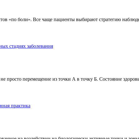
тов «по боли». Все чаще пациенты выбирают стратегию наблюде
ных стадиях заболевания
е просто перемещение из точки А в точку Б. Состояние здоровь
нная практика
анное на воздействии на биологически активные точки и зоны ч