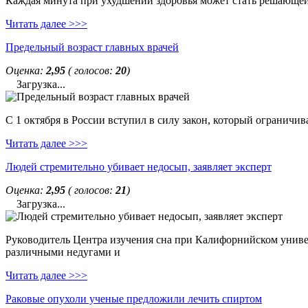
Каждая минута при ухудшении здоровья может стать решающей. 
Читать далее >>>
Предельный возраст главных врачей
Оценка:
2,95
( голосов:
20
)
Загрузка...
С 1 октября в России вступил в силу закон, который ограничи
Читать далее >>>
Людей стремительно убивает недосып, заявляет эксперт
Оценка:
2,95
( голосов:
21
)
Загрузка...
Руководитель Центра изучения сна при Калифорнийском универс
различными недугами и
Читать далее >>>
Раковые опухоли ученые предложили лечить спиртом