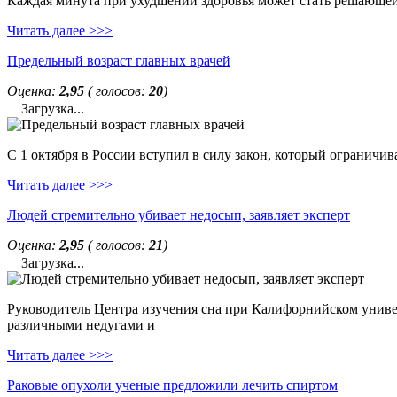
Каждая минута при ухудшении здоровья может стать решающей. 
Читать далее >>>
Предельный возраст главных врачей
Оценка:
2,95
( голосов:
20
)
Загрузка...
С 1 октября в России вступил в силу закон, который ограничи
Читать далее >>>
Людей стремительно убивает недосып, заявляет эксперт
Оценка:
2,95
( голосов:
21
)
Загрузка...
Руководитель Центра изучения сна при Калифорнийском универс
различными недугами и
Читать далее >>>
Раковые опухоли ученые предложили лечить спиртом