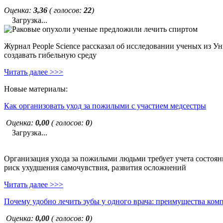
Оценка:
3,36
( голосов:
22
)
Загрузка...
Журнал People Science рассказал об исследовании ученых из У
создавать гибельную среду
Читать далее >>>
Новые материалы:
Как организовать уход за пожилыми с участием медсестры
Оценка:
0,00
( голосов:
0
)
Загрузка...
Организация ухода за пожилыми людьми требует учета состояни
риск ухудшения самочувствия, развития осложнений
Читать далее >>>
Почему удобно лечить зубы у одного врача: преимущества ком
Оценка:
0,00
( голосов:
0
)