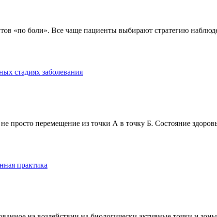
тов «по боли». Все чаще пациенты выбирают стратегию наблюде
ных стадиях заболевания
е просто перемещение из точки А в точку Б. Состояние здоровь
нная практика
анное на воздействии на биологически активные точки и зоны ч