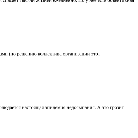
 спасает тысячи жизней ежедневно. Но у нее есть объективная
одами (по решению коллектива организации этот
блюдается настоящая эпидемия недосыпания. А это грозит