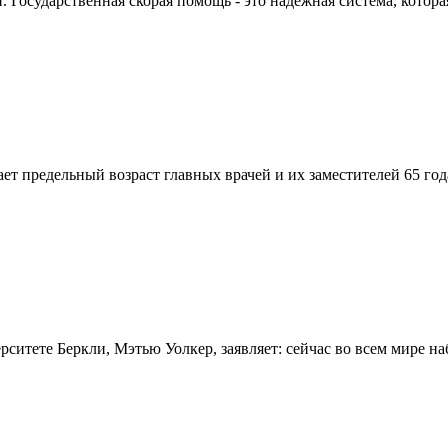
Государственная скорая помощь - это надежная система, которая
вает предельный возраст главных врачей и их заместителей 65 г
итете Беркли, Мэтью Уолкер, заявляет: сейчас во всем мире на