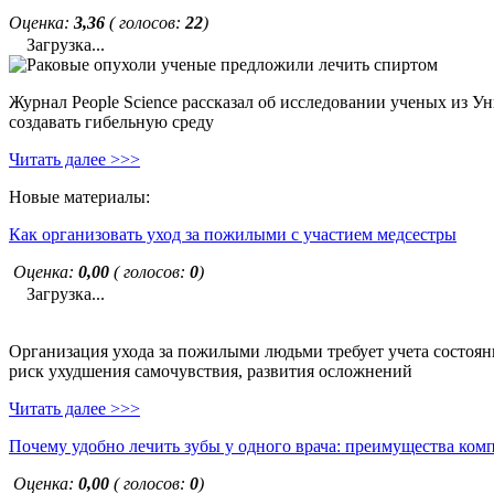
Оценка:
3,36
( голосов:
22
)
Загрузка...
Журнал People Science рассказал об исследовании ученых из У
создавать гибельную среду
Читать далее >>>
Новые материалы:
Как организовать уход за пожилыми с участием медсестры
Оценка:
0,00
( голосов:
0
)
Загрузка...
Организация ухода за пожилыми людьми требует учета состояни
риск ухудшения самочувствия, развития осложнений
Читать далее >>>
Почему удобно лечить зубы у одного врача: преимущества ком
Оценка:
0,00
( голосов:
0
)