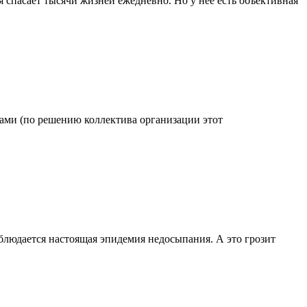
 спасает тысячи жизней ежедневно. Но у нее есть объективная
одами (по решению коллектива организации этот
блюдается настоящая эпидемия недосыпания. А это грозит