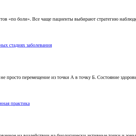
тов «по боли». Все чаще пациенты выбирают стратегию наблюде
ных стадиях заболевания
е просто перемещение из точки А в точку Б. Состояние здоровь
нная практика
анное на воздействии на биологически активные точки и зоны ч