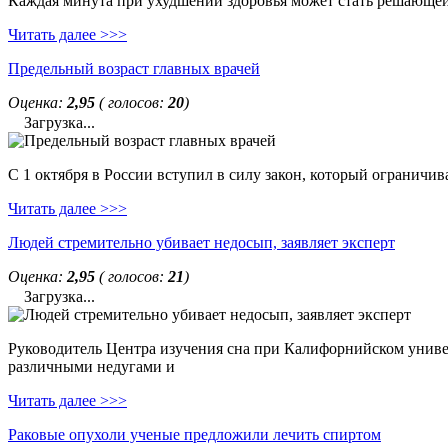
Каждая минута при ухудшении здоровья может стать решающей. 
Читать далее >>>
Предельный возраст главных врачей
Оценка:
2,95
( голосов:
20
)
Загрузка...
С 1 октября в России вступил в силу закон, который ограничи
Читать далее >>>
Людей стремительно убивает недосып, заявляет эксперт
Оценка:
2,95
( голосов:
21
)
Загрузка...
Руководитель Центра изучения сна при Калифорнийском универс
различными недугами и
Читать далее >>>
Раковые опухоли ученые предложили лечить спиртом