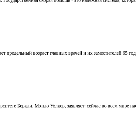
Государственная скорая помощь - это надежная система, которая
вает предельный возраст главных врачей и их заместителей 65 г
итете Беркли, Мэтью Уолкер, заявляет: сейчас во всем мире на